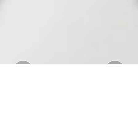
Previous
Nex
Download Standar APD Dalam Manajemen
Penanganan Covid19
Download Informatorium Obat COVID19 di
Indonesia
Download "Safe Ramadan practices in the context